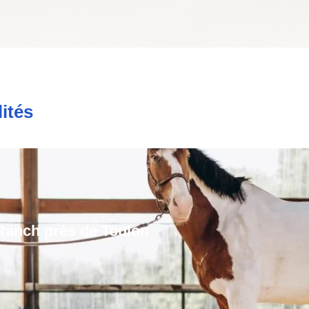
ités
Ranch près de Toulon