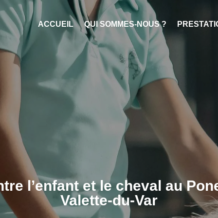
ACCUEIL
QUI SOMMES-NOUS ?
PRESTATI
ntre l’enfant et le cheval au Po
Valette-du-Var