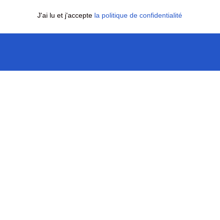
J'ai lu et j'accepte
la politique de confidentialité
 LA
PRESTATIONS
NOUS JO
Cours d’équitation
35 Chemin

83260 La

Stages d’équitation
Anniversaires
+33 6 16 

L’équithérapie
contact@

crau.fr
Randonnées équestres